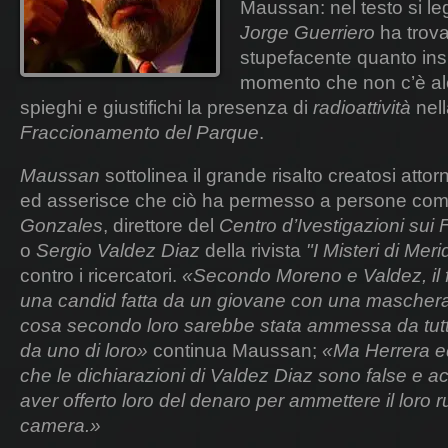
Maussan: nel testo si leg
Jorge Guerriero
ha trova
stupefacente quanto ins
momento che non c’è al
spieghi e giustifichi la presenza di
radioattività
nel
Fraccionamento del Parque
.
Maussan
sottolinea il grande risalto creatosi attorn
ed asserisce che ciò ha permesso a persone co
Gonzales
, direttore del
Centro d’Ivestigazioni su
o
Sergio Valdez Diaz
della rivista
"I Misteri di Meri
contro i ricercatori.
«Secondo Moreno e Valdez, il 
una candid fatta da un giovane con una maschera 
cosa secondo loro sarebbe stata ammessa da tutti
da uno di loro»
continua Maussan;
«Ma Herrera e
che le dichiarazioni di Valdez Diaz sono false e 
aver offerto loro del denaro per ammettere il loro 
camera.»