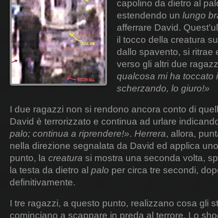
capolino da dietro al pal
estendendo un
lungo b
afferrare David. Quest’ul
il tocco della creatura s
dallo spavento, si ritrae
verso gli altri due ragaz
qualcosa mi ha toccato i
scherzando, lo giuro!»
I due ragazzi non si rendono ancora conto di que
David è terrorizzato e continua ad urlare indicando
palo; continua a riprendere!»
.
Herrera
, allora, pu
nella direzione segnalata da David ed applica un
punto, la
creatura
si mostra una seconda volta, s
la testa da dietro al
palo
per circa tre secondi, do
definitivamente.
I tre ragazzi, a questo punto, realizzano cosa gli
cominciano a scappare in preda al terrore. Lo sho