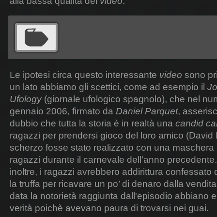
alla bassa qualità del
video
.
Le ipotesi circa questo interessante
video
sono pr
un lato abbiamo gli scettici, come ad esempio il
Jo
Ufology
(giornale ufologico spagnolo), che nel nu
gennaio 2006, firmato da
Daniel Parquet
, asseris
dubbio che tutta la storia è in realtà una
candid c
ragazzi per prendersi gioco del loro amico (David
scherzo fosse stato realizzato con una maschera 
ragazzi durante il carnevale dell’anno precedente.
inoltre, i ragazzi avrebbero addirittura confessato 
la truffa per ricavare un po’ di denaro dalla vendit
data la notorietà raggiunta dall'episodio abbiano es
verità poichè avevano paura di trovarsi nei guai.