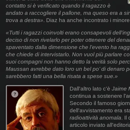
contatto si è verificato quando il ragazzo è
andato a raccogliere il pallone, ma queso era a sini
trova a destra»
. Diaz ha anche incontrato i minore
«Tutti i ragazzi coinvolti erano consapevoli dell’
deciso di non rivelarlo per poter ottenere del dena
spaventato dalla dimensione che l’evento ha raggi
che chiede di intervistarlo. Non vuol più parlare c
suoi compagni non hanno detto la verità solo pe
Maussan avrebbe dato loro un bel po’ di denaro per 
sarebbero fatti una bella risata a spese sue.»
Dall'altro lato c'è
Jaime
continua a sostenere l'a
Secondo il famoso giornal
dell'avvistamento era sta
radioattività anomala
. Il
articolo inviato all'editor