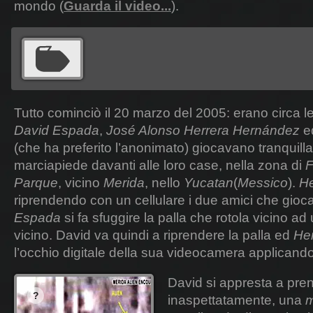
mondo (
Guarda il video...
).
Tutto cominciò il 20 marzo del 2005: erano circa l
David Espada
,
José Alonso Herrera Hernández
ed
(che ha preferito l’anonimato) giocavano tranquill
marciapiede davanti alle loro case, nella zona di
F
Parque
, vicino
Merida
, nello
Yucatan
(
Messico
).
He
riprendendo con un cellulare i due amici che gi
Espada
si fa sfuggire la palla che rotola vicino ad
vicino. David va quindi a riprendere la palla ed
Her
l’occhio digitale della sua videocamera applicand
David si appresta a pre
inaspettatamente, una
m