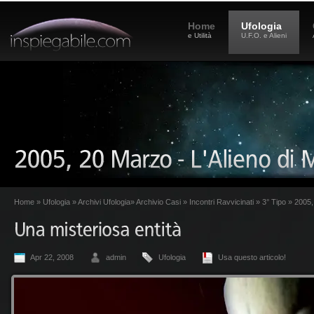
Home
Ufologia
e Utilità
U.F.O. e Alieni
Home
»
Ufologia
»
Archivi Ufologia
»
Archivio Casi
»
Incontri Ravvicinati
»
3° Tipo
» 2005, 
Apr 22, 2008
admin
Ufologia
Usa questo articolo!