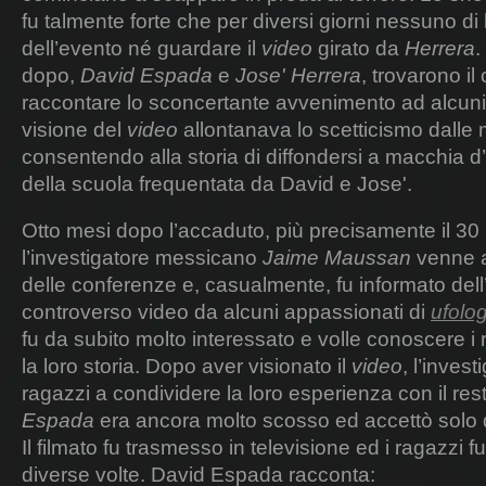
fu talmente forte che per diversi giorni nessuno di 
dell’evento né guardare il
video
girato da
Herrera
.
dopo,
David Espada
e
Jose' Herrera
, trovarono il
raccontare lo sconcertante avvenimento ad alcuni a
visione del
video
allontanava lo scetticismo dalle m
consentendo alla storia di diffondersi a macchia d’o
della scuola frequentata da David e Jose'.
Otto mesi dopo l’accaduto, più precisamente il 
l’investigatore messicano
Jaime Maussan
venne 
delle conferenze e, casualmente, fu informato dell
controverso video da alcuni appassionati di
ufolog
fu da subito molto interessato e volle conoscere i 
la loro storia. Dopo aver visionato il
video
, l’inves
ragazzi a condividere la loro esperienza con il re
Espada
era ancora molto scosso ed accettò solo 
Il filmato fu trasmesso in televisione ed i ragazzi fu
diverse volte. David Espada racconta: