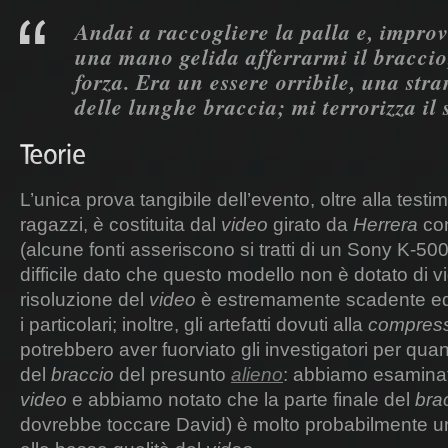
Andai a raccogliere la palla e, improv
una mano gelida afferrarmi il braccio
forza. Era un essere orribile, una str
delle lunghe braccia; mi terrorizza il 
L’unica prova tangibile dell’evento, oltre alla test
ragazzi, è costituita dal
video
girato da
Herrera
con
(alcune fonti asseriscono si tratti di un Sony K-500
difficile dato che questo modello non è dotato di 
risoluzione del
video
è estremamente scadente ed è
i particolari; inoltre, gli artefatti dovuti alla
compress
potrebbero aver fuorviato gli investigatori per qua
del
braccio
del presunto
alieno
: abbiamo esaminat
video
e abbiamo notato che la parte finale del
bra
dovrebbe toccare David) è molto probabilmente un 