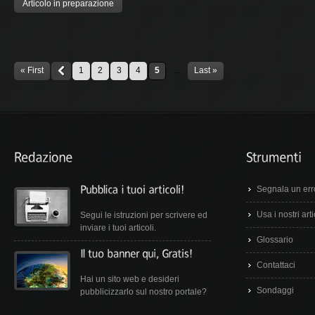
Articolo in preparazione
« First
1
2
3
4
5
...
Last »
Segnala un err
Usa i nostri arti
Segui le istruzioni per scrivere ed
inviare i tuoi articoli.
Glossario
Contattaci
Hai un sito web e desideri
Sondaggi
pubblicizzarlo sul nostro portale?